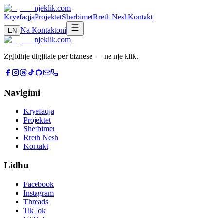
njeklik
.com
Kryefaqja
Projektet
Sherbimet
Rreth Nesh
Kontakt
Na Kontaktoni
EN
njeklik
.com
Zgjidhje digjitale per biznese — ne nje klik.
Navigimi
Kryefaqja
Projektet
Sherbimet
Rreth Nesh
Kontakt
Lidhu
Facebook
Instagram
Threads
TikTok