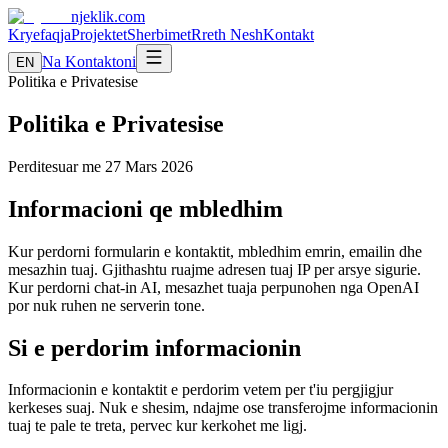
njeklik
.com
Kryefaqja
Projektet
Sherbimet
Rreth Nesh
Kontakt
Na Kontaktoni
EN
Politika e Privatesise
Politika e Privatesise
Perditesuar me 27 Mars 2026
Informacioni qe mbledhim
Kur perdorni formularin e kontaktit, mbledhim emrin, emailin dhe
mesazhin tuaj. Gjithashtu ruajme adresen tuaj IP per arsye sigurie.
Kur perdorni chat-in AI, mesazhet tuaja perpunohen nga OpenAI
por nuk ruhen ne serverin tone.
Si e perdorim informacionin
Informacionin e kontaktit e perdorim vetem per t'iu pergjigjur
kerkeses suaj. Nuk e shesim, ndajme ose transferojme informacionin
tuaj te pale te treta, pervec kur kerkohet me ligj.